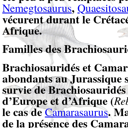
,
Nemegtosaurus
Quaesitosa
vécurent durant le Crétacé
Afrique.
Familles des Brachiosaur
Brachiosauridés et Camara
abondants au Jurassique su
survie de Brachiosauridés 
d’Europe et d’Afrique (
Re
le cas de
. Ma
Camarasaurus
de la présence des Camara