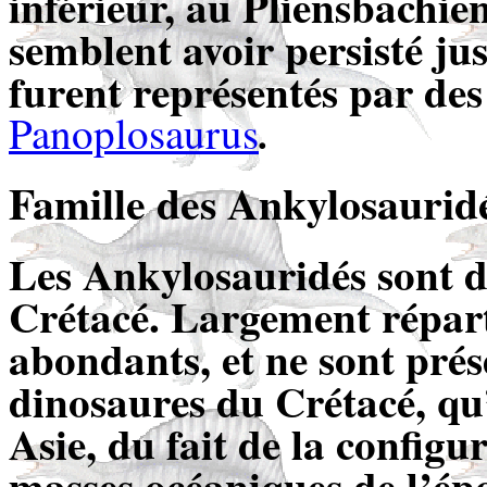
inférieur, au Pliensbachie
semblent avoir persisté jus
furent représentés par des
.
Panoplosaurus
Famille
des Ankylosauridé
Les Ankylosauridés sont d
Crétacé. Largement réparti
abondants, et ne sont pré
dinosaures du Crétacé, q
Asie, du fait de la configu
masses océaniques de l’ép