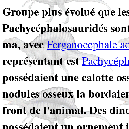
Groupe plus évolué que le
Pachycéphalosauridés sont
ma, avec
Ferganocephale a
représentant est
Pachycéph
possédaient une calotte oss
nodules osseux la bordaien
front de l'animal. Des di
possédaient un ornement i