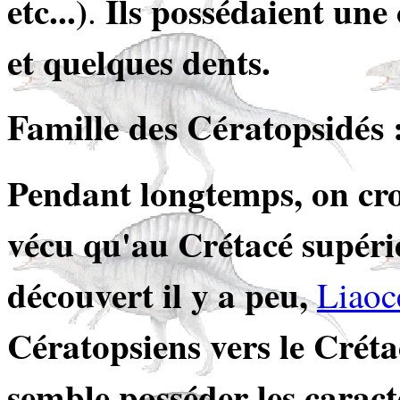
etc...)
Ils possédaient une 
.
et quelques dents.
Famille des Cératopsidés 
Pendant longtemps, on cro
vécu qu'au Crétacé supérie
découvert il y a peu,
Liaoc
Cératopsiens vers le Crétac
semble posséder les caract