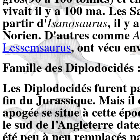
vivait il y a 100 ma. Les 
partir d'
, il y
Isanosaurus
Norien. D'autres comme
A
, ont vécu e
Lessemsaurus
Famille
des Diplodocidés 
Les Diplodocidés furent p
fin du Jurassique. Mais il e
apogée se situe à cette ép
le sud de l’Angleterre date
été peu à peu remplacés p