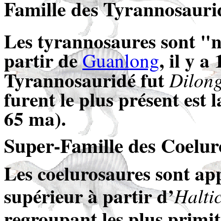
Famille des Tyrannosaur
i
Les tyrannosaures sont "n
partir de
, il y 
Guanlong
Tyrannosauridé
fut
Dilong
furent le plus présent est 
65 ma).
Super-Famille des Coeluro
Les coelurosaures sont ap
supérieur à partir d’
H
alti
regroupant les plus primit